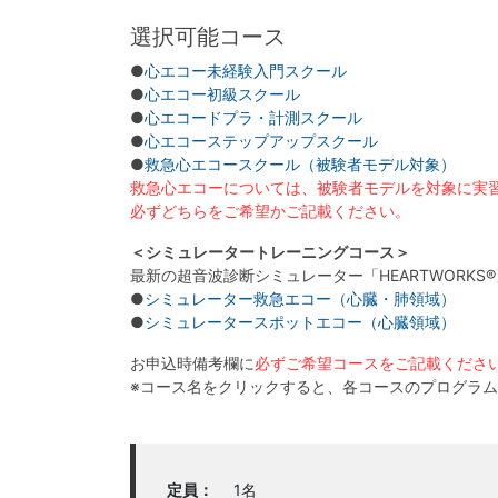
選択可能コース
●
心エコー未経験入門スクール
●
心エコー初級スクール
●
心エコードプラ・計測スクール
●
心エコーステップアップスクール
●
救急心エコースクール（被験者モデル対象）
救急心エコーについては、被験者モデルを対象に実
必ずどちらをご希望かご記載ください。
＜シミュレータートレーニングコース＞
最新の超音波診断シミュレーター「HEARTWORK
●
シミュレーター救急エコー（心臓・肺領域）
●
シミュレータースポットエコー（心臓領域）
お申込時備考欄に
必ずご希望コースをご記載くださ
※コース名をクリックすると、各コースのプログラ
定員：
1名