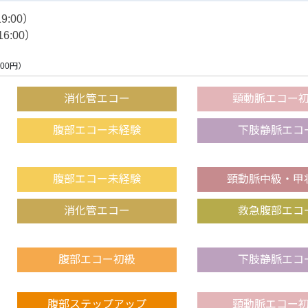
9:00）
6:00）
400円）
消化管エコー
頸動脈エコー
腹部エコー未経験
下肢静脈エコ
腹部エコー未経験
頸動脈中級・甲
消化管エコー
救急腹部エコ
腹部エコー初級
下肢静脈エコ
腹部ステップアップ
頸動脈エコー