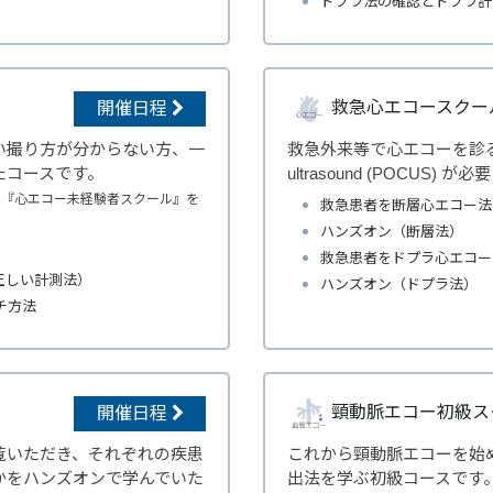
ドプラ法の確認とドプラ計
救急心エコースクー
開催日程
い撮り方が分からない方、一
救急外来等で心エコーを診る必要
たコースです。
ultrasound (POCUS
は『心エコー未経験者スクール』を
救急患者を断層心エコー法
ハンズオン（断層法）
救急患者をドプラ心エコー
正しい計測法）
ハンズオン（ドプラ法）
チ方法
頸動脈エコー初級ス
開催日程
覧いただき、それぞれの疾患
これから頸動脈エコーを始
かをハンズオンで学んでいた
出法を学ぶ初級コースです