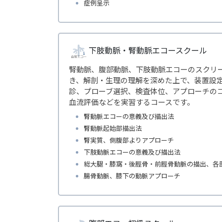
症例呈示
下肢動脈・腎動脈エコースクール
腎動脈、腹部動脈、下肢動脈エコーのスクリ
き、解剖・生理の理解を深めた上で、装置設
診、プローブ選択、検査体位、アプローチの
血流評価などを実習するコースです。
腎動脈エコーの意義及び描出法
腎動脈起始部描出法
腎実質、側腹部よりアプローチ
下肢動脈エコーの意義及び描出法
総大腿・膝窩・後脛骨・前脛骨動脈の描出、各
腸骨動脈、膝下の動脈アプローチ