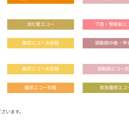
消化管エコー
下肢・腎動脈エ
腹部エコー未経験
頸動脈中級・甲
腹部エコー未経験
頸動脈エコー
腹部エコー初級
救急腹部エコ
ございます。