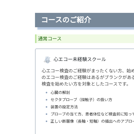
コースのご紹介
通常コース
心エコー未経験スクール
心エコー検査のご経験がまったくない方、始
のエコー検査のご経験はあるがブランクがあ
検査を始めたい方を対象としたコースです。
心臓の解剖
セクタプローブ（探触子）の扱い方
装置の設定方法
プローブの当て方、患者体位など検査前に知っ
正しい断層像（長軸・短軸）の描出へのアプロ