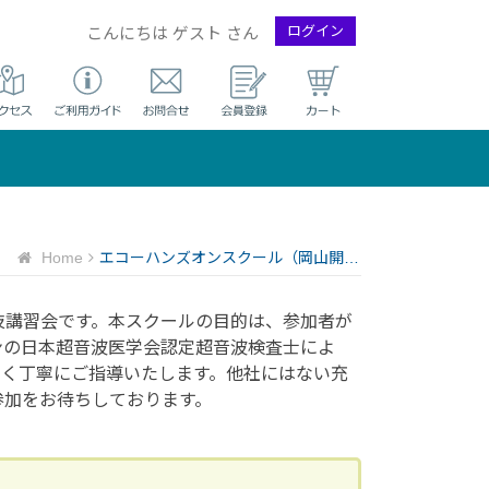
ログイン
こんにちは ゲスト さん
Home
エコーハンズオンスクール（岡山開催）
技講習会です。本スクールの目的は、参加者が
ンの日本超音波医学会認定超音波検査士によ
すく丁寧にご指導いたします。他社にはない充
参加をお待ちしております。