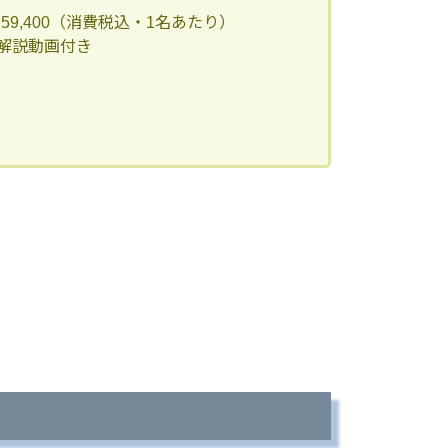
59,400（消費税込・1名あたり）
解説動画付き