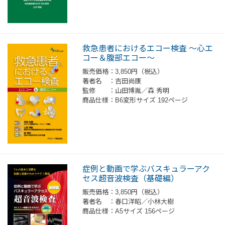
救急患者におけるエコー検査 〜心エ
コー＆腹部エコー〜
販売価格：3,850円（税込）
著者名 ：吉田尚康
監修 ：山田博胤／森 秀明
商品仕様：B6変形サイズ 192ページ
症例と動画で学ぶバスキュラーアク
セス超音波検査（基礎編）
販売価格：3,850円（税込）
著者名 ：春口洋昭／小林大樹
商品仕様：A5サイズ 156ページ