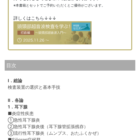
※本書籍とセットでご予約いただくとご優待がございます。
詳しくはこちら↓↓↓
目次
Ⅰ．総論
検査装置の選択と基本手技
Ⅱ．各論
1．耳下腺
■炎症性疾患
①急性耳下腺炎
②急性耳下腺炎後（耳下腺管拡張残存）
③流行性耳下腺炎（ムンプス、おたふくかぜ）
■Sjögren症候群