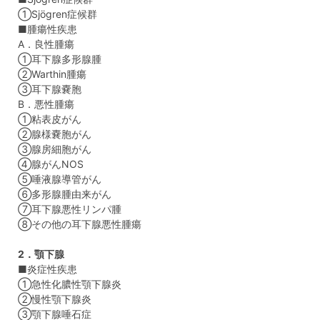
①Sjögren症候群
■腫瘍性疾患
A．良性腫瘍
①耳下腺多形腺腫
②Warthin腫瘍
③耳下腺嚢胞
B．悪性腫瘍
①粘表皮がん
②腺様嚢胞がん
③腺房細胞がん
④腺がんNOS
⑤唾液腺導管がん
⑥多形腺腫由来がん
⑦耳下腺悪性リンパ腫
⑧その他の耳下腺悪性腫瘍
2．顎下腺
■炎症性疾患
①急性化膿性顎下腺炎
②慢性顎下腺炎
③顎下腺唾石症