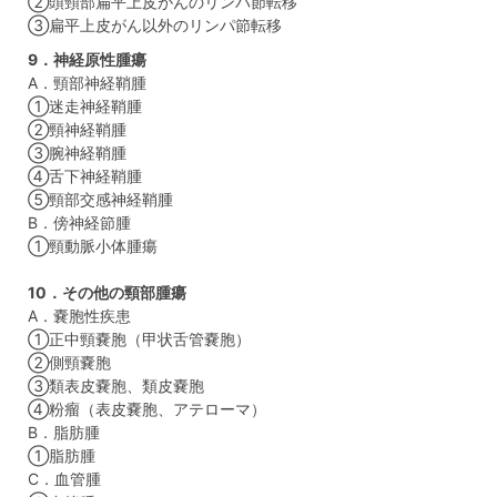
②頭頸部扁平上皮がんのリンパ節転移
③扁平上皮がん以外のリンパ節転移
9．神経原性腫瘍
A．頸部神経鞘腫
①迷走神経鞘腫
②頸神経鞘腫
③腕神経鞘腫
④舌下神経鞘腫
⑤頸部交感神経鞘腫
B．傍神経節腫
①頸動脈小体腫瘍
10．その他の頸部腫瘍
A．嚢胞性疾患
①正中頸嚢胞（甲状舌管嚢胞）
②側頸嚢胞
③類表皮嚢胞、類皮嚢胞
④粉瘤（表皮嚢胞、アテローマ）
B．脂肪腫
①脂肪腫
C．血管腫