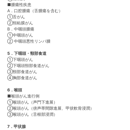
■腫瘍性疾患
A．口腔腫瘍（舌腫瘍を含む）
①舌がん
②頬粘膜がん
B．中咽頭腫瘍
①中咽頭がん
② 中咽頭悪性リンパ腫
5．下咽頭・頸部食道
①下咽頭がん
②下咽頭頸部食道がん
③頸部食道がん
④胸部食道がん
6．喉頭
■喉頭がん進行例
①喉頭がん（声門下進展）
②喉頭がん（傍声帯間隙進展、甲状軟骨浸潤）
③喉頭がん（舌根部浸潤）
7．甲状腺