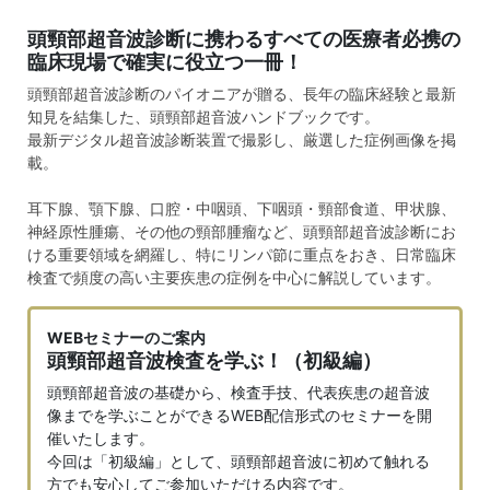
頭頸部超音波診断に携わるすべての医療者必携の
臨床現場で確実に役立つ一冊！
頭頸部超音波診断のパイオニアが贈る、長年の臨床経験と最新
知見を結集した、頭頸部超音波ハンドブックです。
最新デジタル超音波診断装置で撮影し、厳選した症例画像を掲
載。
耳下腺、顎下腺、口腔・中咽頭、下咽頭・頸部食道、甲状腺、
神経原性腫瘍、その他の頸部腫瘤など、頭頸部超音波診断にお
ける重要領域を網羅し、特にリンパ節に重点をおき、日常臨床
検査で頻度の高い主要疾患の症例を中心に解説しています。
WEBセミナーのご案内
頭頸部超音波検査を学ぶ！（初級編）
頭頸部超音波の基礎から、検査手技、代表疾患の超音波
像までを学ぶことができるWEB配信形式のセミナーを開
催いたします。
今回は「初級編」として、頭頸部超音波に初めて触れる
方でも安心してご参加いただける内容です。