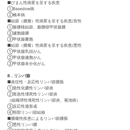
■びまん性病変を呈する疾患
①Basedow病
②橋本病
■結節（腫瘤）性病変を呈する疾患/良性
①腺腫様結節、腺腫様甲状腺腫
②濾胞腺腫
③甲状腺嚢胞
■結節（腫瘤）性病変を呈する疾患/悪性
①甲状腺乳頭がん
②甲状腺濾胞がん
③甲状腺未分化がん
8．リンパ腺
■炎症性・反応性リンパ節腫脹
①急性化膿性リンパ節炎
②亜急性壊死性リンパ節炎
（組織球性壊死性リンパ節炎、菊池病）
③反応性過形成
④頸部リンパ節結核
■腫瘍性疾患によるリンパ節腫脹
①悪性リンパ腫