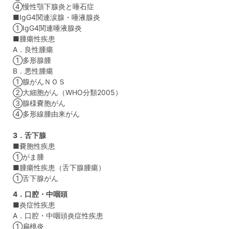
④慢性顎下腺炎と唾石症
■IgG4関連涙腺・唾液腺炎
①IgG4関連唾液腺炎
■腫瘍性疾患
A．良性腫瘍
①多形腺腫
B．悪性腫瘍
①腺がんＮＯＳ
②大細胞がん（WHO分類2005）
③腺様嚢胞がん
④多形線腫由来がん
3．舌下腺
■嚢胞性疾患
①がま腫
■腫瘍性疾患（舌下腺腫瘍）
①舌下腺がん
4．口腔・中咽頭
■炎症性疾患
A．口腔・中咽頭炎症性疾患
①扁桃炎