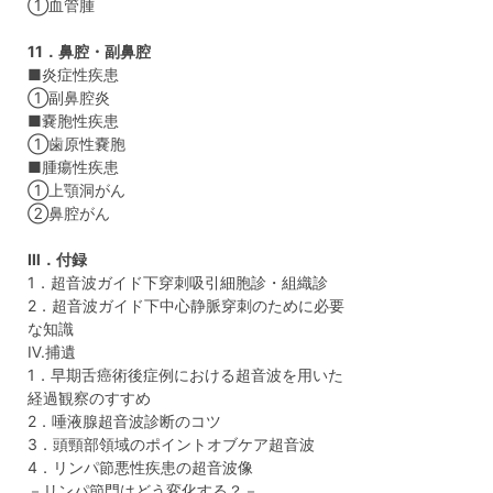
①血管腫
11．鼻腔・副鼻腔
■炎症性疾患
①副鼻腔炎
■嚢胞性疾患
①歯原性嚢胞
■腫瘍性疾患
①上顎洞がん
②鼻腔がん
Ⅲ．付録
1．超音波ガイド下穿刺吸引細胞診・組織診
2．超音波ガイド下中心静脈穿刺のために必要
な知識
Ⅳ.捕遺
1．早期舌癌術後症例における超音波を用いた
経過観察のすすめ
2．唾液腺超音波診断のコツ
3．頭頸部領域のポイントオブケア超音波
4．リンパ節悪性疾患の超音波像
－リンパ節門はどう変化する？－