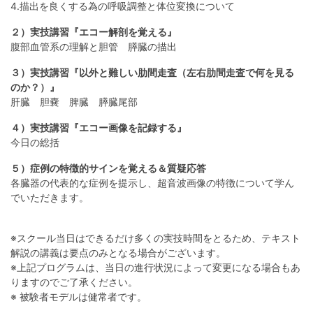
4.描出を良くする為の呼吸調整と体位変換について
２）実技講習『エコー解剖を覚える』
腹部血管系の理解と胆管 膵臓の描出
３）実技講習『以外と難しい肋間走査（左右肋間走査で何を見る
のか？）』
肝臓 胆嚢 脾臓 膵臓尾部
４）実技講習『エコー画像を記録する』
今日の総括
５）症例の特徴的サインを覚える＆質疑応答
各臓器の代表的な症例を提示し、超音波画像の特徴について学ん
でいただきます。
※スクール当日はできるだけ多くの実技時間をとるため、テキスト
解説の講義は要点のみとなる場合がございます。
※上記プログラムは、当日の進行状況によって変更になる場合もあ
りますのでご了承ください。
※ 被験者モデルは健常者です。