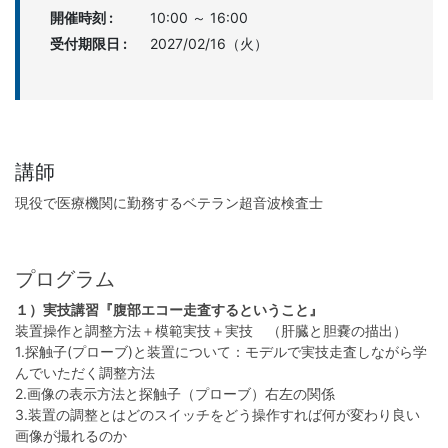
開催時刻 :
10:00 ～ 16:00
受付期限日 :
2027/02/16（火）
講師
現役で医療機関に勤務するベテラン超音波検査士
プログラム
１）実技講習『腹部エコー走査するということ』
装置操作と調整方法＋模範実技＋実技 （肝臓と胆嚢の描出）
1.探触子(プローブ)と装置について：モデルで実技走査しながら学
んでいただく調整方法
2.画像の表示方法と探触子（プローブ）右左の関係
3.装置の調整とはどのスイッチをどう操作すれば何が変わり良い
画像が撮れるのか