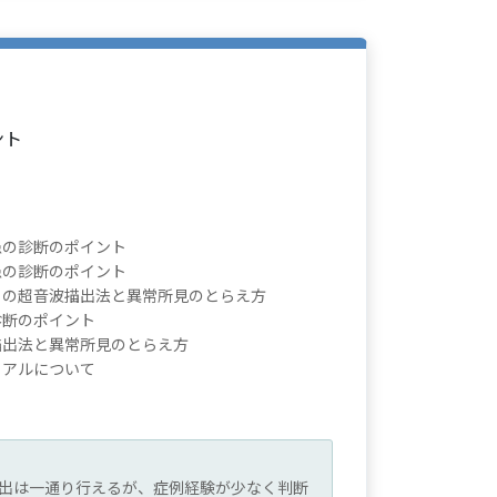
）
ント
患の診断のポイント
患の診断のポイント
）の超音波描出法と異常所見のとらえ方
診断のポイント
描出法と異常所見のとらえ方
ュアルについて
描出は一通り行えるが、症例経験が少なく判断