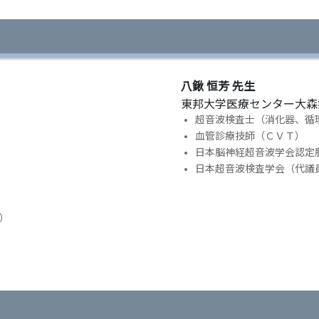
八鍬 恒芳 先生
東邦大学医療センター大森
超音波検査士（消化器、循
血管診療技師（ＣＶＴ）
日本脳神経超音波学会認定
日本超音波検査学会（代議
）