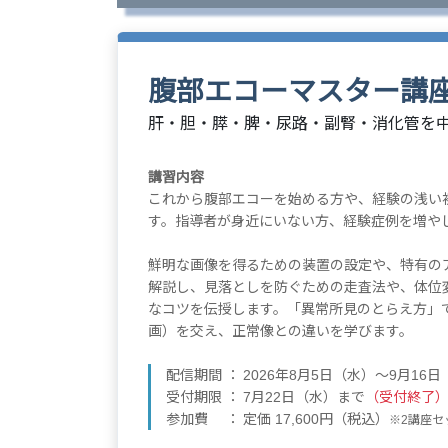
腹部エコーマスター講座
肝・胆・膵・脾・尿路・副腎・消化管を
講習内容
これから腹部エコーを始める方や、経験の浅い
す。指導者が身近にいない方、経験症例を増や
鮮明な画像を得るための装置の設定や、特有の
解説し、見落としを防ぐための走査法や、体位
なコツを伝授します。「異常所見のとらえ方」
画）を交え、正常像との違いを学びます。
配信期間
2026年8月5日（水）～9月16
受付期限
7月22日（水）まで
（受付終了
参加費
定価 17,600円（税込）
※2講座セ