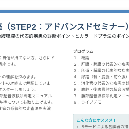
（STEP2：アドバンスドセミナー
後腹膜腔の代表的疾患の診断ポイントとカラードプラ法のポイ
プログラム
く自信が持てない方、さらにド
１．総論
講座です。
２．肝臓・脾臓の代表的な疾
３．胆道・膵臓の代表的な疾
トの理解を深めます。
４．尿路（腎・膀胱・前立腺
クトの対処まで解説していま
５．消化管の代表的な疾患の
マスターしましょう。
６．腹腔・後腹膜腔の超音波
腹部超音波検診判定マニュアル
７．腹部超音波検診判定マニ
定基準についても取り上げます。
８．ライブデモ
化管の系統的な走査法を実演
こんな方にオススメ！
Bモードによる各臓器の