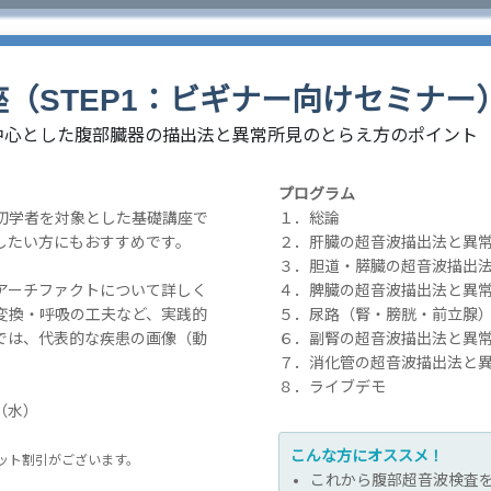
（STEP1：ビギナー向けセミナー
中心とした腹部臓器の描出法と異常所見のとらえ方のポイント
プログラム
初学者を対象とした基礎講座で
１．総論
したい方にもおすすめです。
２．肝臓の超音波描出法と異
３．胆道・膵臓の超音波描出
アーチファクトについて詳しく
４．脾臓の超音波描出法と異
変換・呼吸の工夫など、実践的
５．尿路（腎・膀胱・前立腺
では、代表的な疾患の画像（動
６．副腎の超音波描出法と異
７．消化管の超音波描出法と
８．ライブデモ
日（水）
）
こんな方にオススメ！
ット割引がございます。
これから腹部超音波検査