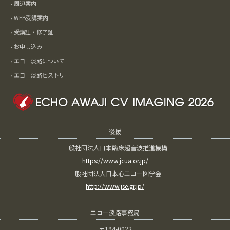
周辺案内
WEB受講案内
受講証・修了証
お申し込み
エコー淡路について
エコー淡路ヒストリー
後援
一般社団法人日本臨床超音波推進機構
https://www.jcua.or.jp/
一般社団法人日本心エコー図学会
http://www.jse.gr.jp/
エコー淡路事務局
〒194-0022