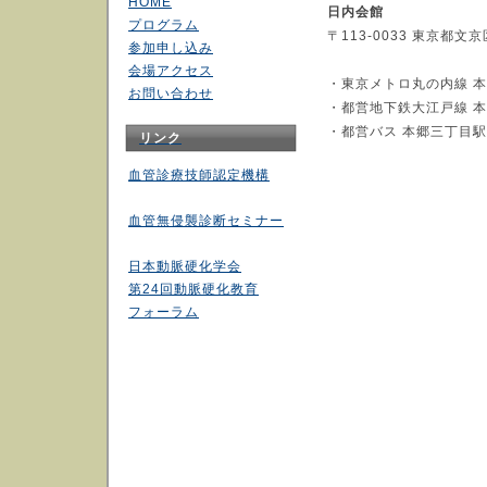
HOME
日内会館
プログラム
〒113-0033 東京都文京
参加申し込み
会場アクセス
・東京メトロ丸の内線 
お問い合わせ
・都営地下鉄大江戸線 
・都営バス 本郷三丁目
リンク
血管診療技師認定機構
血管無侵襲診断セミナー
日本動脈硬化学会
第24回動脈硬化教育
フォーラム