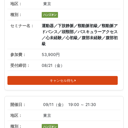
東京
運動器／下肢静脈／頸動脈初級／頸動脈ア
ドバンス／頭頸部／バスキュラーアクセス
／心未経験／心初級／腹部未経験／腹部初
級
53,900円
08/21（金）
キャンセル待ち
09/11（金）
19:00 ～ 21:30
東京