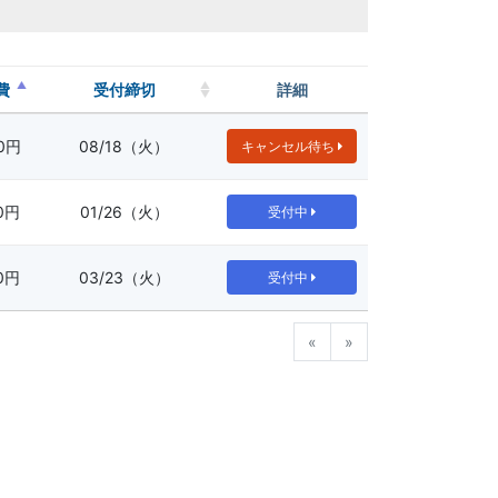
費
受付締切
詳細
00円
08/18（火）
キャンセル待ち
00円
01/26（火）
受付中
00円
03/23（火）
受付中
前へ
次へ
«
»