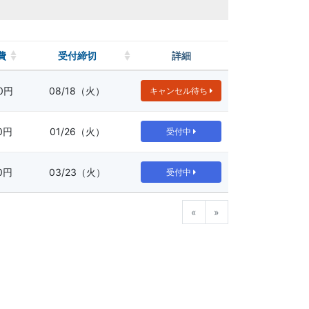
費
受付締切
詳細
00円
08/18（火）
キャンセル待ち
00円
01/26（火）
受付中
00円
03/23（火）
受付中
前へ
次へ
«
»